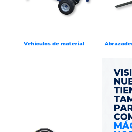
Vehículos de material
Abrazader
VIS
NU
TI
TA
PA
CO
MÁ