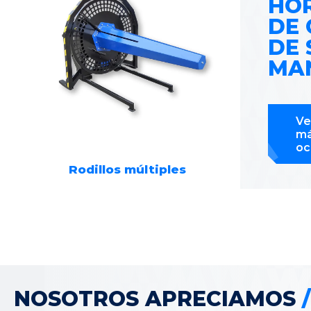
HO
DE 
DE
MA
Ve
má
oc
Rodillos múltiples
NOSOTROS APRECIAMOS
/