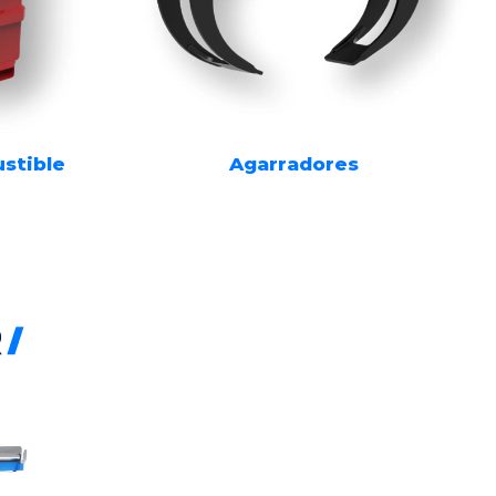
stible
Agarradores