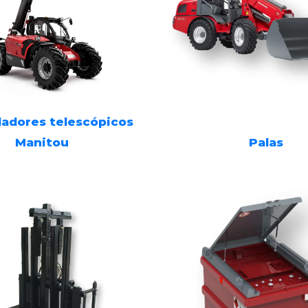
adores telescópicos
Manitou
Palas