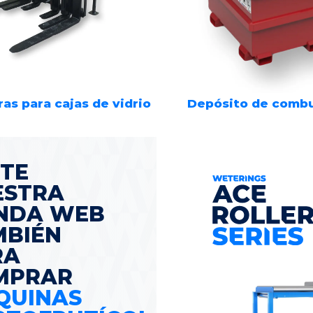
as para cajas de vidrio
Depósito de combu
ITE
ESTRA
ENDA WEB
MBIÉN
RA
MPRAR
QUINAS