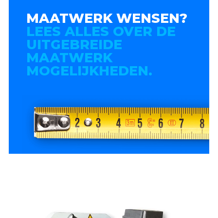
MAATWERK WENSEN?
LEES ALLES OVER DE
UITGEBREIDE
MAATWERK
MOGELIJKHEDEN.