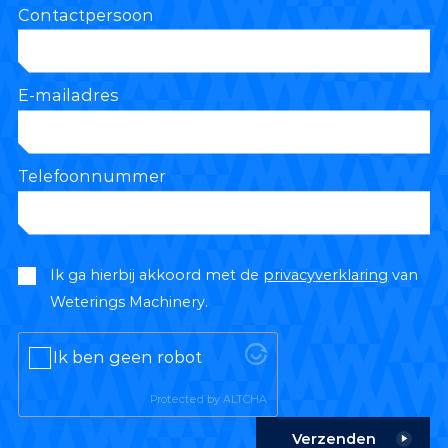
Contactpersoon
E-mailadres
Telefoonnummer
Ik ga hierbij akkoord met de
privacyverklaring
van
Weterings Machinery.
Ik ben geen robot
Protected by
ALTCHA
Verzenden