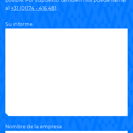
al
+31 (0)174 - 416 481
.
Su informe
Nombre de la empresa