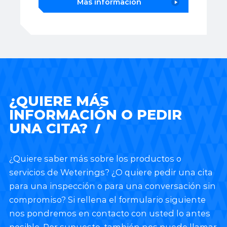
Más información
¿QUIERE MÁS
INFORMACIÓN O PEDIR
UNA CITA?
¿Quiere saber más sobre los productos o
servicios de Weterings? ¿O quiere pedir una cita
para una inspección o para una conversación sin
compromiso? Si rellena el formulario siguiente
nos pondremos en contacto con usted lo antes
posible. Por supuesto, también nos puede llamar