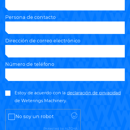
Persona de contacto
Dirección de correo electrónico
Número de teléfono
Estoy de acuerdo con la
declaración de privacidad
de Weterings Machinery.
No soy un robot
Protected by
ALTCHA